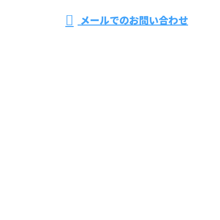
メールでのお問い合わせ
Lilyはトイレ修理・水漏れ修理・水道工事に緊急で駆
け付け！
ホーム
会社紹介
料金表
各種募集
会社概要
ブログ
お問い合わせ
さいたま市大宮区の株式会社Lilyはトイレ修理・水漏
れ修理・水道工事に緊急で駆け付け！
〒330-0854